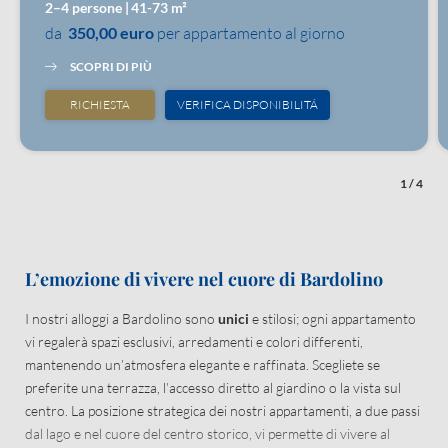
2–4 persone
|
41-73 m²
da
350,00 euro
per appartamento al giorno
SCOPRI DI PIÙ
RICHIESTA
VERIFICA DISPONIBILITÁ
1
/
4
L’emozione di vivere nel cuore di Bardolino
I nostri alloggi a Bardolino sono
unici
e stilosi; ogni appartamento
vi regalerà spazi esclusivi, arredamenti e colori differenti,
mantenendo un’atmosfera elegante e raffinata. Scegliete se
preferite una terrazza, l’accesso diretto al giardino o la vista sul
centro. La posizione strategica dei nostri appartamenti, a due passi
dal lago e nel cuore del centro storico, vi permette di vivere al