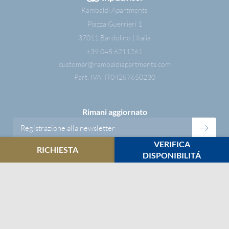
Rambaldi Apartments
Piazza Guerrieri 1
37011 Bardolino | Italia
+39 045 6211261
DETTAGLI APPARTAMENTI
OASI NATURALE
customer@
rambaldiapartments.
com
Part. IVA: IT04287650230
ALLA SCOPERTA DI
SERVIZI
BARDOLINO
Rimani aggiornato
Registrazione alla newsletter
VERIFICA
RICHIESTA
DISPONIBILITÁ
Meteo