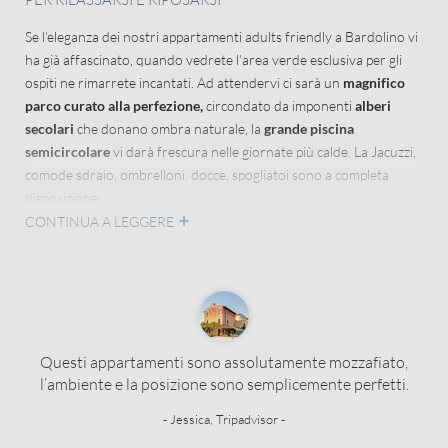
Titolo
Se l’eleganza dei nostri appartamenti adults friendly a Bardolino vi
Famiglia
Signor
Signora
ha già affascinato, quando vedrete l’area verde esclusiva per gli
ospiti ne rimarrete incantati. Ad attendervi ci sarà un
magnifico
parco curato alla perfezione,
circondato da imponenti
alberi
Nome
Cognome*
secolari
che donano ombra naturale, la
grande piscina
semicircolare
vi darà frescura nelle giornate più calde. La Jacuzzi,
comode sdraio, ombrelloni, docce, spogliatoi sono a completa
E-mail*
disposizione.
CONTINUA A LEGGERE
A pochi metri dalla piscina si rivelano con tutto il loro fascino
l’
incantevole orto botanico
ricco di erbe aromatiche e piante da
Consenso marketing*
frutto e il piccolo labirinto di vigne del Bardolino.
*campi obbligatori
Abbiamo pensato anche
al vostro amico a 4 zampe
con il nostro
pet washer comodo e funzionale.
Invia
Questi appartamenti sono assolutamente mozzafiato,
AL GIARDINO
l’ambiente e la posizione sono semplicemente perfetti.
- Jessica, Tripadvisor -