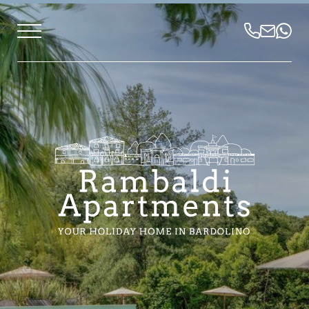
IT
DE
EN
Appartamenti al Lago
Vacanze impeccabili
Location incantevole
Chi siamo