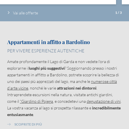
Vai alle offerte
1
/
3
Appartamenti in affitto a Bardolino
PER VIVERE ESPERIENZE AUTENTICHE
Amate profondamente il Lago di Garda e non vedete l’ora di
esplorarne i
luoghi più suggestivi
? Soggiornando presso i nostri
appartamenti in affitto a Bardolino, potrete scoprire la bellezza di
uno dei paesi più apprezzati del lago, ma anche le
numerose città
d’arte vicine
, nonché le varie
attrazioni nei dintorni
.
Intraprendete escursioni nella natura, visitate antichi giardini,
come il
“Giardino di Pojega
, e concedetevi una
degustazione di vini
.
La vostra vacanza al lago si prospetta rilassante e
incredibilmente
entusiasmante
.
SCOPRITE DI PIÙ