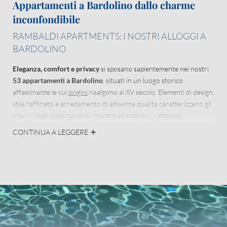
Appartamenti a Bardolino dallo charme
inconfondibile
RAMBALDI APARTMENTS: I NOSTRI ALLOGGI A
BARDOLINO
Eleganza, comfort e privacy
si sposano sapientemente nei nostri
53 appartamenti a Bardolino
, situati in un luogo storico
affascinante le cui
origini
risalgono al XV secolo. Elementi di design,
stile raffinato e arredamento di altissima qualità caratterizzano gli
interni degli appartamenti, mentre all’esterno vi attende
un’incantevole e tranquilla oasi naturale.
CONTINUA A LEGGERE
Concedetevi
il lusso di una vacanza rigenerante
scandita dal relax
e dalla spensieratezza alloggiando nei nostri appartamenti sul lago
di Garda. Rambaldi Apartments vi offre libertà e flessibilità per
vivere la vacanza secondo i vostri ritmi.
SCOPRITE DI PIÙ