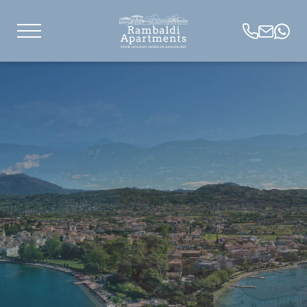
IT
DE
EN
Appartamenti al Lago
Vacanze impeccabili
Location incantevole
Il Borgo
Alla scoperta di Bardolino
Città d’arte imperdibili