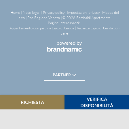
Home
|
Note legali
|
Privacy policy
|
Impostazioni privacy
|
Mappa del
sito
|
Poc Regione Veneto
|
© 2026 Rambaldi Apartments
Pagine interessanti:
Appartamento con piscina Lago di Garda
|
Vacanze Lago di Garda con
cane
DETTAGLI APPARTAMENTI
OASI NATURALE
ALLA SCOPERTA DI
SERVIZI
PARTNER
BARDOLINO
VERIFICA
RICHIESTA
DISPONIBILITÁ