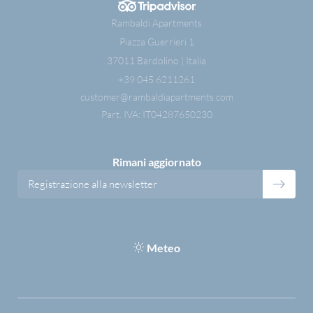
Rambaldi Apartments
Piazza Guerrieri 1
37011 Bardolino | Italia
+39 045 6211261
customer@
rambaldiapartments.
com
Part. IVA: IT04287650230
Rimani aggiornato
Registrazione alla newsletter
Meteo